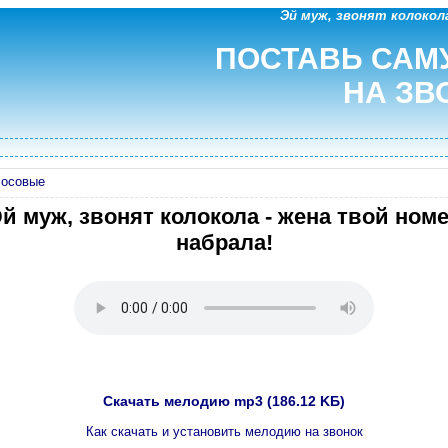
Эй муж, звонят колокола
ПОСТАВЬ САМ
НА ЗВ
лосовые
й муж, звонят колокола - жена твой ном
набрала!
Скачать мелодию mp3 (186.12 KБ)
Как скачать и установить мелодию на звонок