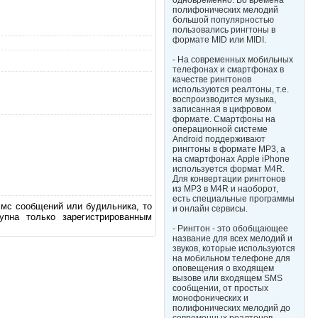
одновременно. Во времена
полифонических мелодий
большой популярностью
пользовались рингтоны в
формате MID или MIDI.
- На современных мобильных
телефонах и смартфонах в
качестве рингтонов
используются реалтоны, т.е.
воспроизводится музыка,
записанная в цифровом
формате. Смартфоны на
операционной системе
Android поддерживают
рингтоны в формате MP3, а
на смартфонах Apple iPhone
используется формат M4R.
Для конвертации рингтонов
из MP3 в M4R и наоборот,
есть специальные программы
смс сообщений или будильника, то
и онлайн сервисы.
пна только зарегистрированным
- Рингтон - это обобщающее
название для всех мелодий и
звуков, которые используются
на мобильном телефоне для
оповещения о входящем
вызове или входящем SMS
сообщении, от простых
монофонических и
полифонических мелодий до