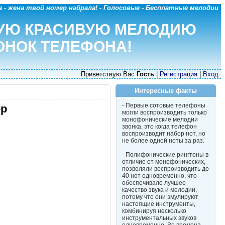
 - жена твой номер набрала! - Голосовые - Бесплатные мелодии
УЮ КРАСИВУЮ МЕЛОДИЮ
ОНОК ТЕЛЕФОНА!
Приветствую Вас
Гость
|
Регистрация
|
Вход
Интересные факты
- Первые сотовые телефоны
ер
могли воспроизводить только
монофонические мелодии
звонка, это когда телефон
воспроизводит набор нот, но
не более одной ноты за раз.
- Полифонические рингтоны в
отличие от монофонических,
позволяли воспроизводить до
40 нот одновременно, что
обеспечивало лучшее
качество звука и мелодии,
потому что они эмулируют
настоящие инструменты,
комбинируя несколько
инструментальных звуков