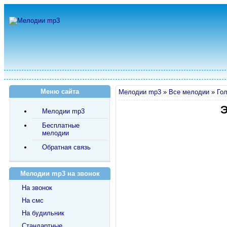
Меню сайта
Мелодии mp3
»
Все мелодии
»
Го
Э
Мелодии mp3
Бесплатные
мелодии
Обратная связь
Мелодии mp3 на звонок
На звонок
На смс
На будильник
Стандартные