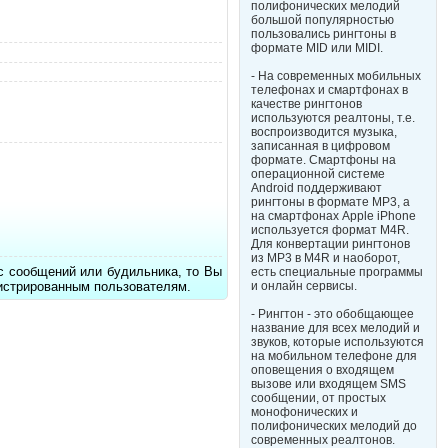
полифонических мелодий
большой популярностью
пользовались рингтоны в
формате MID или MIDI.
- На современных мобильных
телефонах и смартфонах в
качестве рингтонов
используются реалтоны, т.е.
воспроизводится музыка,
записанная в цифровом
формате. Смартфоны на
операционной системе
Android поддерживают
рингтоны в формате MP3, а
на смартфонах Apple iPhone
используется формат M4R.
Для конвертации рингтонов
из MP3 в M4R и наоборот,
с сообщений или будильника, то Вы
есть специальные программы
гистрированным пользователям.
и онлайн сервисы.
- Рингтон - это обобщающее
название для всех мелодий и
звуков, которые используются
на мобильном телефоне для
оповещения о входящем
вызове или входящем SMS
сообщении, от простых
монофонических и
полифонических мелодий до
современных реалтонов.