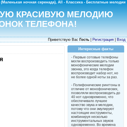
 (Маленькая ночная серенада), All - Классика - Бесплатные мелодии
МУЮ КРАСИВУЮ МЕЛОДИЮ
ОНОК ТЕЛЕФОНА!
Приветствую Вас
Гость
|
Регистрация
|
Вход
Интересные факты
- Первые сотовые телефоны
я
могли воспроизводить только
монофонические мелодии
звонка, это когда телефон
воспроизводит набор нот, но
не более одной ноты за раз.
- Полифонические рингтоны в
отличие от монофонических,
позволяли воспроизводить до
40 нот одновременно, что
обеспечивало лучшее
качество звука и мелодии,
потому что они эмулируют
настоящие инструменты,
комбинируя несколько
инструментальных звуков
одновременно. Во времена