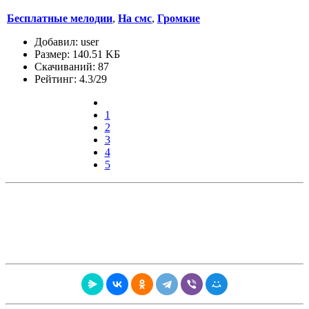
Бесплатные мелодии
,
На смс
,
Громкие
Добавил: user
Размер: 140.51 KБ
Скачиваний: 87
Рейтинг: 4.3/29
1
2
3
4
5