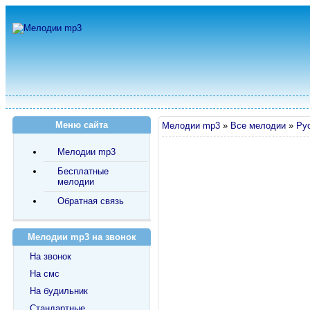
Меню сайта
Мелодии mp3
»
Все мелодии
»
Ру
Мелодии mp3
Бесплатные
мелодии
Обратная связь
Мелодии mp3 на звонок
На звонок
На смс
На будильник
Стандартные