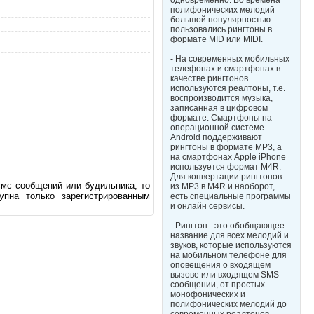
одновременно. Во времена
полифонических мелодий
большой популярностью
пользовались рингтоны в
формате MID или MIDI.
- На современных мобильных
телефонах и смартфонах в
качестве рингтонов
используются реалтоны, т.е.
воспроизводится музыка,
записанная в цифровом
формате. Смартфоны на
операционной системе
Android поддерживают
рингтоны в формате MP3, а
на смартфонах Apple iPhone
используется формат M4R.
Для конвертации рингтонов
смс сообщений или будильника, то
из MP3 в M4R и наоборот,
пна только зарегистрированным
есть специальные программы
и онлайн сервисы.
- Рингтон - это обобщающее
название для всех мелодий и
звуков, которые используются
на мобильном телефоне для
оповещения о входящем
вызове или входящем SMS
сообщении, от простых
монофонических и
полифонических мелодий до