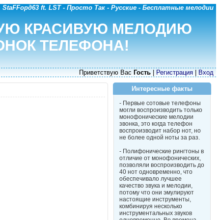
StaFFорд63 ft. LST - Просто Так - Русские - Бесплатные мелодии
УЮ КРАСИВУЮ МЕЛОДИЮ
ОНОК ТЕЛЕФОНА!
Приветствую Вас
Гость
|
Регистрация
|
Вход
Интересные факты
- Первые сотовые телефоны
могли воспроизводить только
монофонические мелодии
звонка, это когда телефон
воспроизводит набор нот, но
не более одной ноты за раз.
- Полифонические рингтоны в
отличие от монофонических,
позволяли воспроизводить до
40 нот одновременно, что
обеспечивало лучшее
качество звука и мелодии,
потому что они эмулируют
настоящие инструменты,
комбинируя несколько
инструментальных звуков