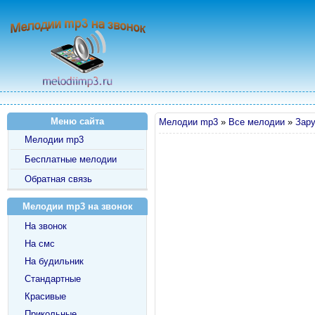
Меню сайта
Мелодии mp3
»
Все мелодии
»
Зар
Мелодии mp3
Бесплатные мелодии
Обратная связь
Мелодии mp3 на звонок
На звонок
На смс
На будильник
Стандартные
Красивые
Прикольные