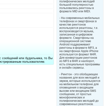
полифонических мелодий
большой популярностью
пользовались рингтоны в
формате MID или MIDI.
- На современных мобильных
телефонах и смартфонах в
качестве рингтонов
используются реалтоны, т.е.
воспроизводится музыка,
записанная в цифровом
формате. Смартфоны на
операционной системе
Android поддерживают
рингтоны в формате MP3, а
на смартфонах Apple iPhone
используется формат M4R.
Для конвертации рингтонов
с сообщений или будильника, то Вы
из MP3 в M4R и наоборот,
гистрированным пользователям.
есть специальные программы
и онлайн сервисы.
- Рингтон - это обобщающее
название для всех мелодий и
звуков, которые используются
на мобильном телефоне для
оповещения о входящем
вызове или входящем SMS
сообщении, от простых
монофонических и
полифонических мелодий до
современных реалтонов.