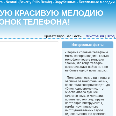
ra - Nentori (Beverly Pills Remix) - Зарубежные - Бесплатные мелодии
МУЮ КРАСИВУЮ МЕЛОДИЮ
ОНОК ТЕЛЕФОНА!
Приветствую Вас
Гость
|
Регистрация
|
Вход
Интересные факты
- Первые сотовые телефоны
могли воспроизводить только
монофонические мелодии
звонка, это когда телефон
воспроизводит набор нот, но
не более одной ноты за раз.
- Полифонические рингтоны в
отличие от монофонических,
позволяли воспроизводить до
40 нот одновременно, что
обеспечивало лучшее
качество звука и мелодии,
потому что они эмулируют
настоящие инструменты,
комбинируя несколько
инструментальных звуков
одновременно. Во времена