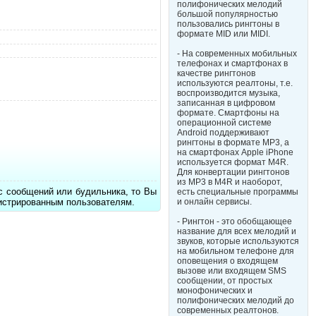
полифонических мелодий
большой популярностью
пользовались рингтоны в
формате MID или MIDI.
- На современных мобильных
телефонах и смартфонах в
качестве рингтонов
используются реалтоны, т.е.
воспроизводится музыка,
записанная в цифровом
формате. Смартфоны на
операционной системе
Android поддерживают
рингтоны в формате MP3, а
на смартфонах Apple iPhone
используется формат M4R.
Для конвертации рингтонов
из MP3 в M4R и наоборот,
с сообщений или будильника, то Вы
есть специальные программы
гистрированным пользователям.
и онлайн сервисы.
- Рингтон - это обобщающее
название для всех мелодий и
звуков, которые используются
на мобильном телефоне для
оповещения о входящем
вызове или входящем SMS
сообщении, от простых
монофонических и
полифонических мелодий до
современных реалтонов.