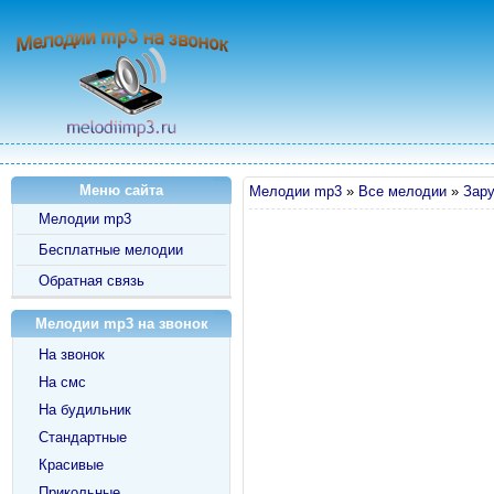
Меню сайта
Мелодии mp3
»
Все мелодии
»
Зар
Мелодии mp3
Бесплатные мелодии
Обратная связь
Мелодии mp3 на звонок
На звонок
На смс
На будильник
Стандартные
Красивые
Прикольные