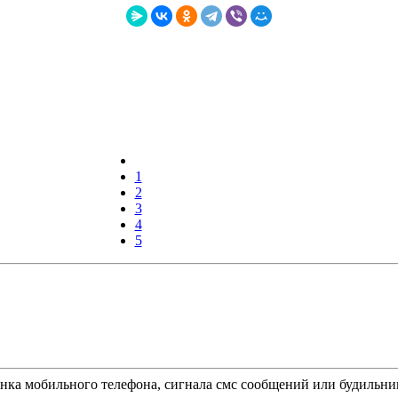
1
2
3
4
5
онка мобильного телефона, сигнала смс сообщений или будильни