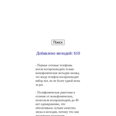
Добавлено мелодий: 610
- Первые сотовые телефоны
могли воспроизводить только
монофонические мелодии звонка,
это когда телефон воспроизводит
набор нот, но не более одной ноты
за раз.
- Полифонические рингтоны в
отличие от монофонических,
позволяли воспроизводить до 40
нот одновременно, что
обеспечивало лучшее качество
звука и мелодии, потому что они
эмулируют настоящие