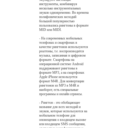
инструменты, комбинируя
несколько инструментальных
звуков одновременно. Во времена
полифонических мелодий
большой популярностью
пользовались рингтоны в формате
MID или MIDI.
- На современных мобильных
телефонах и смартфонах в
качестве рингтонов используются
реалтоны, т.е. воспроизводится
музыка, записанная в цифровом
формате. Смартфоны на
операционной системе Android
поддерживают рингтоны в
формате MP3, а на смартфонах
Apple iPhone используется
формат M4R. Для конвертации
рингтонов из MP3 в M4R и
наоборот, есть специальные
программы и онлайн сервисы.
- Рингтон - это обобщающее
название для всех мелодий и
звуков, которые используются на
мобильном телефоне для
оповещения о входящем вызове
или входящем SMS сообщении,