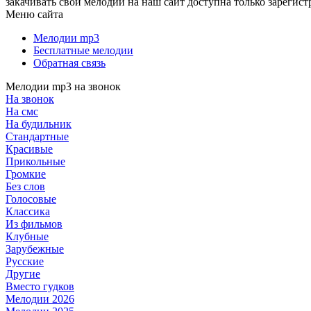
закачивать свои мелодии на наш сайт доступна только зарегис
Меню сайта
Мелодии mp3
Бесплатные мелодии
Обратная связь
Мелодии mp3 на звонок
На звонок
На смс
На будильник
Стандартные
Красивые
Прикольные
Громкие
Без слов
Голосовые
Классика
Из фильмов
Клубные
Зарубежные
Русские
Другие
Вместо гудков
Мелодии 2026